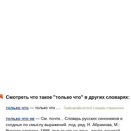
Смотреть что такое "только что" в других словарях:
только что
— только что …
Орфографический словарь-справочник
только что не
— См. почти... Словарь русских синонимов и
сходных по смыслу выражений. под. ред. Н. Абрамова, М.:
Русские словари, 1999. только что не лишь, почти; почитай,