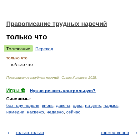
Правописание трудных наречий
только что
Толкование
Перевод
только что
т
о/
лько что
Правописание трудных наречий
.
Ольга Ушакова
.
2015
.
Игры ⚽
Нужно решить контрольную?
Синонимы
:
без году неделя
,
вновь
,
давеча
,
едва
,
на днях
,
надысь
,
намедни
,
насвежо
,
недавно
,
сейчас
только-только
торжественно