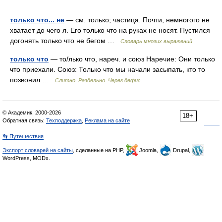
только что... не
— см. только; частица. Почти, немногого не
хватает до чего л. Его только что на руках не носят. Пустился
догонять только что не бегом …
Словарь многих выражений
только что
— то/лько что, нареч. и союз Наречие: Они только
что приехали. Союз: Только что мы начали засыпать, кто то
позвонил …
Слитно. Раздельно. Через дефис.
© Академик, 2000-2026
18+
Обратная связь:
Техподдержка
,
Реклама на сайте
👣 Путешествия
Экспорт словарей на сайты
, сделанные на PHP,
Joomla,
Drupal,
WordPress, MODx.